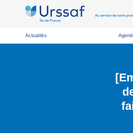
Actualités
Agend
[Em
d
fa