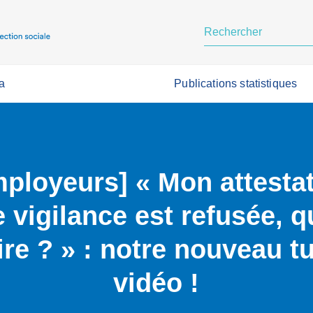
a
Publications statistiques
ployeurs] « Mon attesta
e vigilance est refusée, q
ire ? » : notre nouveau t
vidéo !