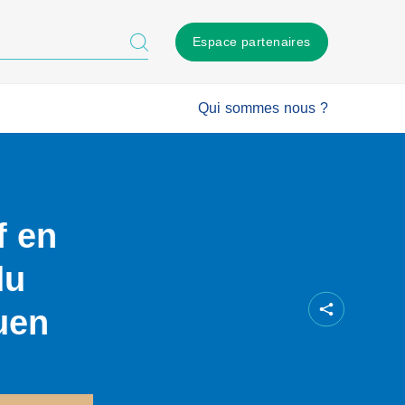
Espace partenaires
Qui sommes nous ?
f en
du
uen