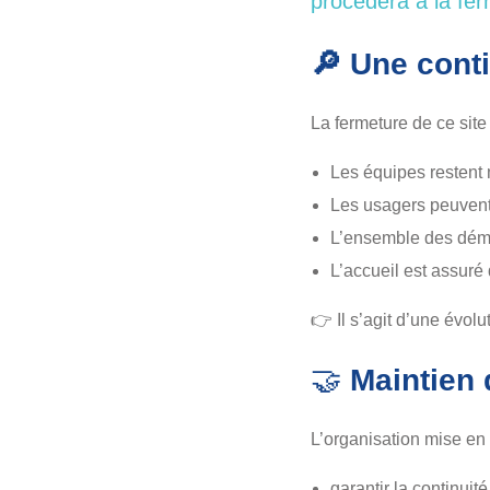
procédera à la fer
🔎 Une conti
La fermeture de ce sit
Les équipes restent 
Les usagers peuvent 
L’ensemble des déma
L’accueil est assuré
👉 Il s’agit d’une évolu
🤝
Maintien 
L’organisation mise en
garantir la continuité