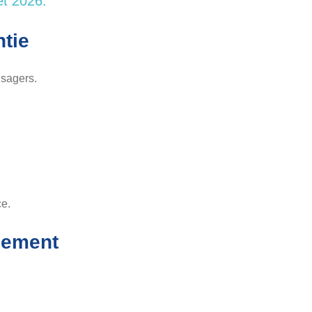
et 2026.
ntie
usagers.
ce.
nement