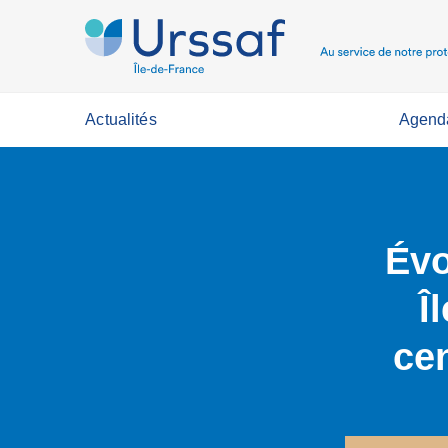
Actualités
Agend
Évo
Î
ce