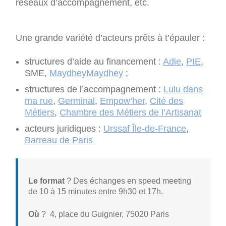
réseaux d’accompagnement, etc.
Une grande variété d’acteurs prêts à t’épauler :
structures d’aide au financement :
Adie
,
PIE
,
SME,
MaydheyMaydhey
;
structures de l’accompagnement :
Lulu dans
ma rue
,
Germinal
,
Empow’her
,
Cité des
Métiers
,
Chambre des Métiers de l’Artisanat
acteurs juridiques :
Urssaf Île-de-France
,
Barreau de Paris
Le format
? Des échanges en speed meeting
de 10 à 15 minutes entre 9h30 et 17h.
Où
? 4, place du Guignier, 75020 Paris