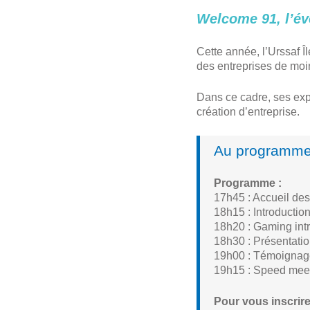
Welcome 91, l’év
Cette année, l’Urssaf 
des entreprises de moi
Dans ce cadre, ses expe
création d’entreprise.
Au programm
Programme :
17h45 : Accueil des
18h15 : Introductio
18h20 : Gaming int
18h30 : Présentatio
19h00 : Témoignage
19h15 : Speed meeti
Pour vous inscrire