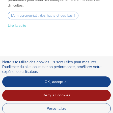
partenaires pour aider les entrepreneurs à surmonter ces
difficultés.
L'entrepreneuriat : des hauts et des bas !
Lire la suite
Notre site utilise des cookies. Ils sont utiles pour mesurer
l’audience du site, optimiser sa performance, améliorer votre
expérience utilisateur.
OK, accept all
Flux RSS
Mentions légales
Deny all cookies
Personalize