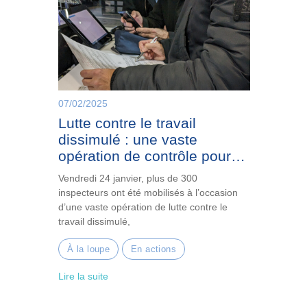
07/02/2025
Lutte contre le travail
dissimulé : une vaste
opération de contrôle pour
protéger les droits des
Vendredi 24 janvier, plus de 300
salariés et le financement de
inspecteurs ont été mobilisés à l’occasion
la protection sociale
d’une vaste opération de lutte contre le
travail dissimulé,
À la loupe
En actions
Lire la suite