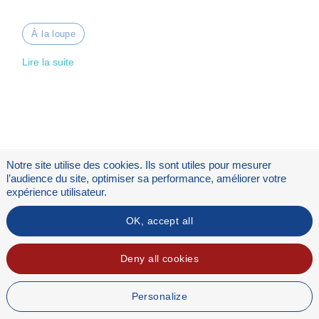
À la loupe
Lire la suite
Notre site utilise des cookies. Ils sont utiles pour mesurer
l’audience du site, optimiser sa performance, améliorer votre
expérience utilisateur.
OK, accept all
Flux RSS
Mentions légales
Deny all cookies
Personalize