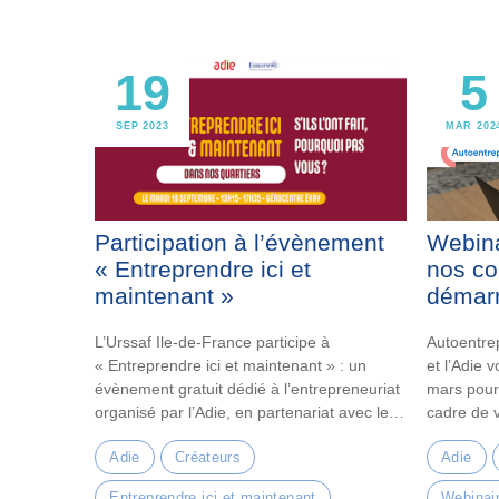
19
5
SEP 2023
MAR 202
Participation à l’évènement
Webina
« Entreprendre ici et
nos co
maintenant »
démarr
L’Urssaf Ile-de-France participe à
Autoentrep
« Entreprendre ici et maintenant » : un
et l’Adie 
évènement gratuit dédié à l’entrepreneuriat
mars pour
organisé par l’Adie, en partenariat avec le
cadre de 
Conseil départemental…
Adie
Créateurs
Adie
Entreprendre ici et maintenant
Webinai