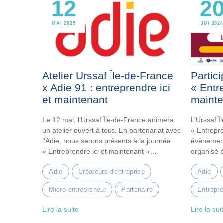
12
2
MAI 2025
JUI 2024
Atelier Urssaf Île-de-France
Partic
x Adie 91 : entreprendre ici
« Entre
et maintenant
mainte
Le 12 mai, l’Urssaf Île-de-France animera
L’Urssaf Î
un atelier ouvert à tous. En partenariat avec
« Entrepre
l’Adie, nous serons présents à la journée
évènement 
« Entreprendre ici et maintenant »
organisé p
organisée au centre culturel Georges
Adie
Créateurs d'entreprise
Adie
Brassens, de la ville de Vigneux-sur-Seine
(91).
Micro-entrepreneur
Partenaire
Entrepre
Lire la suite
Lire la sui