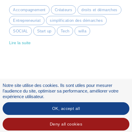
Accompagnement
Créateurs
droits et démarches
Entrepreneuriat
simplification des démarches
SOCIAL
Start up
Tech
willa
Lire la suite
Notre site utilise des cookies. Ils sont utiles pour mesurer
l’audience du site, optimiser sa performance, améliorer votre
expérience utilisateur.
OK, accept all
Flux RSS
Mentions légales
Deny all cookies