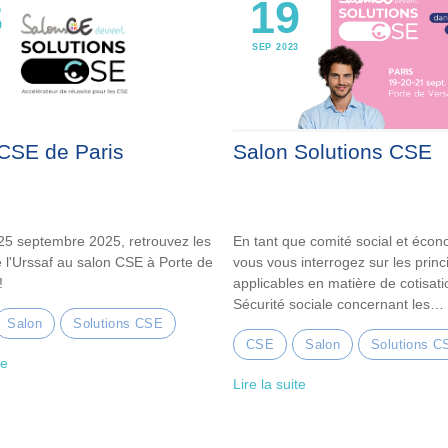
3
19
5
SEP 2023
CSE de Paris
Salon Solutions CSE
25 septembre 2025, retrouvez les
En tant que comité social et éco
 l'Urssaf au salon CSE à Porte de
vous vous interrogez sur les princ
!
applicables en matière de cotisat
Sécurité sociale concernant les
Salon
Solutions CSE
prestations…
CSE
Salon
Solutions C
te
Lire la suite